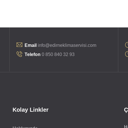
Email
info@edirneklimaservisi.com
Telefon
0 850 840 32 93
Kolay Linkler
Ç
H