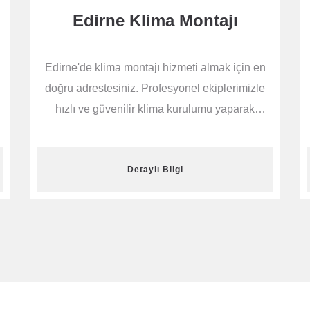
Edirne Klima Montajı
Edirne'de klima montajı hizmeti almak için en
doğru adrestesiniz. Profesyonel ekiplerimizle
hızlı ve güvenilir klima kurulumu yaparak
evinize konforu getiriyoruz. Uygun fiyatlı
klima montajı için hemen bizimle iletişime
Detaylı Bilgi
geçin.