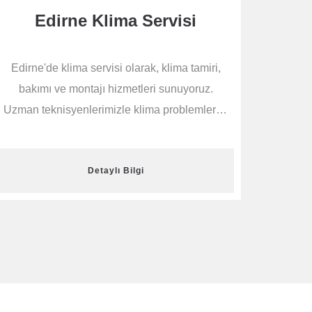
Edirne Klima Servisi
Edirne'de klima servisi olarak, klima tamiri,
bakımı ve montajı hizmetleri sunuyoruz.
Uzman teknisyenlerimizle klima problemlerini
hızlı ve güvenilir bir şekilde çözüyoruz.
Hemen bizimle iletişime geçin ve sağlıklı bir
Detaylı Bilgi
iklimlendirme sistemine sahip olun.