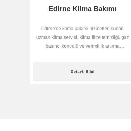
Edirne Klima Bakımı
Edirne'de klima bakımı hizmetleri sunan
uzman klima servisi, klima filtre temizliği, gaz
basıncı kontrolü ve verimlilik artırma
işlemlerini yaparak klimanızın performansını
artırır. Hemen arayın ve klimanızın ömrünü
Detaylı Bilgi
uzatın.